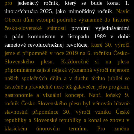
pro
jedenáctý ročník, který se bude konat 1.
února/februára 2025, jako mimořádný ročník
. Navíc
Obecní dům vstoupil podruhé významně do historie
česko-slovenské státnosti
prvními vyjednáváními
o pádu komunismu v listopadu 1989 v době
sametové revoluce/nežnej revolúcie
, které 30. výročí
jsme si připomněli v roce 2019 na 6. ročníku Česko-
Slovenského plesu. Každoročně si na plesu
připomínáme zajisté nějaká významná výročí nejenom
našich společných dějin a v duchu těchto jubileí se
částečně a pravidelně nese též galavečer, jeho program,
gastronomie a vizuální koncept. Např. loňský 9.
ročník Česko-Slovenského plesu byl věnován hlavně
slavnostní připomínce 30. výročí vzniku České
republiky a Slovenské republiky a konal se znovu v
klasickém únorovém termínu. Pro změnu