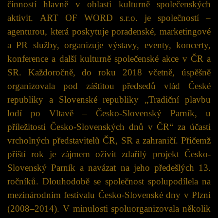
činností hlavně v oblasti kulturně společenských
aktivit. ART OF WORD s.r.o. je společností –
agenturou, která poskytuje poradenské, marketingové
a PR služby, organizuje výstavy, eventy, koncerty,
konference a další kulturně společenské akce v ČR a
SR. Každoročně, do roku 2018 včetně, úspěšně
organizovala pod záštitou předsedů vlád České
republiky a Slovenské republiky „Tradiční plavbu
lodí po Vltavě – Česko-Slovenský Parník, u
příležitosti Česko-Slovenských dnů v ČR“ za účasti
vrcholných představitelů ČR, SR a zahraničí. Přičemž
příští rok je zájmem oživit zdařilý projekt Česko-
Slovenský Parník a navázat na jeho předešlých 13.
ročníků. Dlouhodobě se společnost spolupodílela na
mezinárodním festivalu Česko-Slovenské dny v Plzni
(2008–2014). V minulosti spoluorganizovala několik