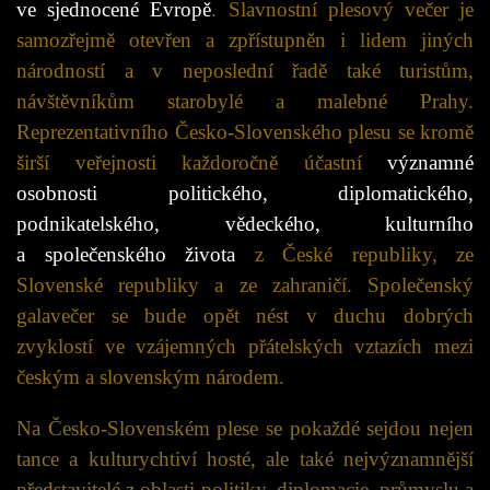
ve sjednocené Evropě
. Slavnostní plesový večer je
samozřejmě otevřen a zpřístupněn i lidem jiných
národností a v neposlední řadě také turistům,
návštěvníkům starobylé a malebné Prahy.
Reprezentativního Česko-Slovenského plesu se kromě
širší veřejnosti každoročně účastní
významné
osobnosti politického, diplomatického,
podnikatelského, vědeckého, kulturního
a společenského života
z České republiky, ze
Slovenské republiky a ze zahraničí. Společenský
galavečer se bude opět nést v duchu dobrých
zvyklostí ve vzájemných přátelských vztazích mezi
českým a slovenským národem.
Na Česko-Slovenském plese se pokaždé sejdou nejen
tance a kulturychtiví hosté, ale také nejvýznamnější
představitelé z oblasti politiky, diplomacie, průmyslu a