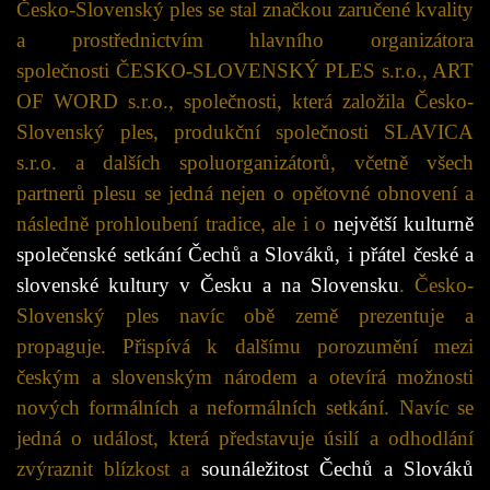
Česko-Slovenský ples se stal značkou zaručené kvality
a prostřednictvím hlavního organizátora
společnosti ČESKO-SLOVENSKÝ PLES s.r.o., ART
OF WORD s.r.o., společnosti, která založila Česko-
Slovenský ples, produkční společnosti SLAVICA
s.r.o. a dalších spoluorganizátorů, včetně všech
partnerů plesu se jedná nejen o opětovné obnovení a
následně prohloubení tradice, ale i o
největší kulturně
společenské setkání Čechů a Slováků, i přátel české a
slovenské kultury v Česku a na Slovensku
. Česko-
Slovenský ples navíc obě země prezentuje a
propaguje. Přispívá k dalšímu porozumění mezi
českým a slovenským národem a otevírá možnosti
nových formálních a neformálních setkání. Navíc se
jedná o událost, která představuje úsilí a odhodlání
zvýraznit blízkost a
sounáležitost Čechů a Slováků