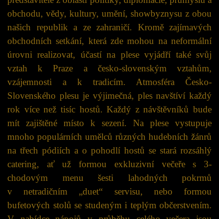
obchodu, vědy, kultury, umění, showbyznysu z obou
našich republik a ze zahraničí. Kromě zajímavých
obchodních setkání, která zde mohou na neformální
úrovni realizovat, účastí na plese vyjádří také svůj
vztah k Praze a česko-slovenským vztahům,
vzájemnosti a k tradicím. Atmosféra Česko-
Slovenského plesu je výjimečná, ples navštíví každý
rok více než tisíc hostů. Každý z návštěvníků bude
mít zajištěné místo k sezení. Na plese vystupuje
mnoho populárních umělců různých hudebních žánrů
na třech pódiích a o pohodlí hostů se stará rozsáhlý
catering, ať už formou exkluzivní večeře s 3-
chodovým menu šesti lahodných pokrmů
v netradičním „duet“ servisu, nebo formou
bufetových stolů se studeným i teplým občerstvením.
V nabídce nápojů v průběhu celého večera jsou