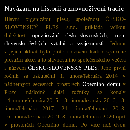
Navázání na historii a znovuoživení tradic
Hlavní organizátor plesu, společnost ČESKO-
SLOVENSKÝ PLES s.r.o. přikládá velkou
důležitost
upevňování česko-slovenských, resp.
slovensko-českých vztahů a vzájemnosti
.
Jednou
z jejích aktivit bylo proto i oživení tradice společné
prestižní akce, a to slavnostního společenského večera
s názvem
ČESKO-SLOVENSKÝ PLES
. Jeho první
ročník se uskutečnil 1. února/februára 2014 v
nádherných secesních prostorech
Obecního domu
v
Praze, následně další ročníky se konaly
14. února/februára 2015, 13. února/februára 2016, 18.
února/februára 2017, 24. února/februára 2018,
16. února/februára 2019, 8. února/februára 2020 opět
v prostorách Obecního domu. Po více než dvou