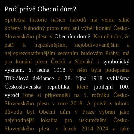
Proč právě Obecní dům?
Společná historie našich národů má velmi silné
kořeny. Náhodný proto není ani výběr konání Česko-
Slovenského plesu v
Obecním domě
. Kromě toho, že
patří k nejkrásnějším, nejobdivovanějším a
nejreprezentativnějším secesním budovám Prahy, má
pro konání plesu Čechů a Slováků i
symbolický
význam. 6. ledna 1918
v něm byla podepsána
Tříkrálová deklarace
a
28. října 1918 vyhlášena
Československá republika
, které
jubilejní 100.
výroč
í
jsme si připomněli na 5. ročníku Česko-
Slovenského plesu v roce 2018. A právě z tohoto
důvodu byl Obecní dům v Praze vybrán jako
nejvhodnější lokalita pro uskutečnění Česko-
Slovenského plesu v letech 2014–2024 a také