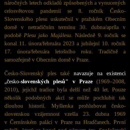
náročných letech odkladů způsobených a vynucených
celosvětovou pandemií se 8. ročník Česko-
Slovenského plesu uskutečnil v pražském Obecním
domě v netradičním termínu 30. dubna/apríla v
podobě
Plesu jako Majálesu
. Následně 9. ročník se
konal 11. února/februára 2023 a jubilejní 10. ročník
17. února/februára letošního roku. Tradičně a
samozřejmě v Obecním domě v Praze.
Česko-Slovenský ples také
navazuje na existenci
„česko-
slovenských plesů" v Praze
(1969–2008,
2010), jejichž tradice byla delší než 40 let. Pouze
několik podobných akcí se může pochlubit tak
dlouhou historií. Myšlenka prohlubovat česko-
slovenskou vzájemnost vzešla 23. dubna 1969
v Černínském paláci v Praze na Hradčanech. První