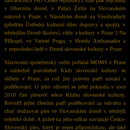
zahraničních věcí České republiky), dále pak nejčastěji
v Obecním domě, v Paláci Žofín na Slovanském
ostrově v Praze, v Národním domě na Vinohradech
(předtím Ústřední kulturní dům dopravy a spojů), v
tehdejším Domě školství, vědy a kultury v Praze 1 Na
Příkopě, ve Varieté Praga, v Hotelu Ambassador a
v neposlední řadě v Domě slovenské kultury v Praze.
Slavnostní společenský večer pořádal MOMS v Praze
a následně pravidelně Klub slovenské kultury se
sídlem v Praze, za což jim právem patří uznání a
poděkování. O jeho oživení se ještě pokusila v roce
2010 část plesové sekce Klubu slovenské kultury.
Rovněž jejím členům patří poděkování za odvahu a
chuť realizovat ples ve Slovanském domě v tehdejší
nelehké době. A právě na jeho odkaz navazuje Česko-
Slovenský ples, který je nejen připomínkou, ale také