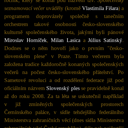
ročník, který se konal pod názvem tzv.
Společenský
seznamovací večer
uváděly (kromě
Vlastimila Fišara
) a
programem doprovázely společně s tanečním
orchestrem takové osobnosti česko-slovenského
kulturně společenského života, jakými byli pánové
Miroslav Horníček
,
Milan Lasica
a
Július Satinský
.
Dodnes se o něm hovoří jako o prvním "česko-
slovenském plese" v Praze. Tímto večerem byla
založena tradice každoročně konaných společenských
večerů na počest česko-slovenského přátelství. Po
Sametové revoluci a od rozdělení federace již pod
oficiálním názvem
Slovenský ples
se pravidelně konal
až do roku 2008. Za ta léta se uskutečnil například
v již zmíněných společenských prostorech
Černínského paláce, v sídle tehdejšího federálního
Ministerstva zahraničních věcí (dnes sídla Ministerstva